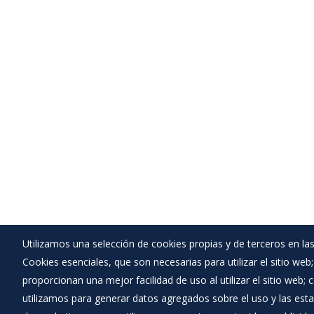
Utilizamos una selección de cookies propias y de terceros en las
Cookies esenciales, que son necesarias para utilizar el sitio web
Ayuntamiento de La Sequera de Haza
proporcionan una mejor facilidad de uso al utilizar el sitio web;
:
Plaza Mayor nº 1 - 09462
utilizamos para generar datos agregados sobre el uso y las estad
:
947530701