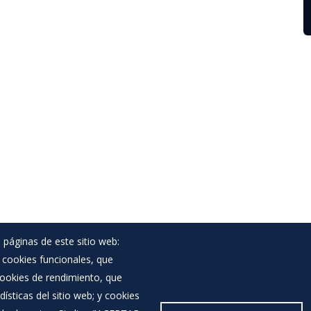
 páginas de este sitio web:
; cookies funcionales, que
Noticias
 cookies de rendimiento, que
Eventos
ísticas del sitio web; y cookies
Corporación Municipal